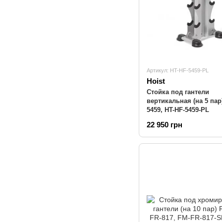
Артикул: HT-HF-5459-PL
Hoist
Стойка под гантели
вертикальная (на 5 пар)
5459, HT-HF-5459-PL
22 950 грн