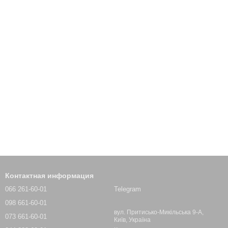
Контактная информация
066 261-60-01
Telegram
098 661-60-01
вул. Притисько-Микільська 9-А,
073 661-60-01
Київ, Україна