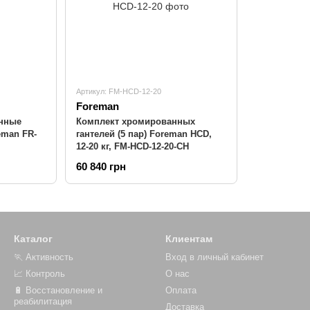
Артикул: FM-HCD-12-20
Foreman
анные
Комплект хромированных
reman FR-
гантелей (5 пар) Foreman HCD,
12-20 кг, FM-HCD-12-20-CH
60 840 грн
Каталог
Клиентам
🏃 Активность
Вход в личный кабинет
📈 Контроль
О нас
🔋 Восстановление и
Оплата
реабилитация
Доставка