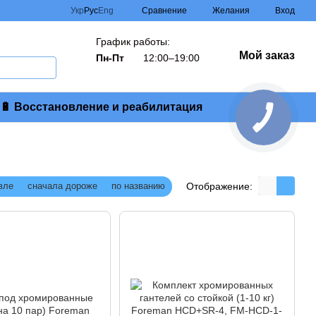
Сравнение
Укр
Рус
Eng
Желания
Вход
График работы:
Мой заказ
Пн-Пт
12:00–19:00
🔋 Восстановление и реабилитация
КНОПКА
ЗВ'ЯЗКУ
Отображение:
вле
сначала дороже
по названию