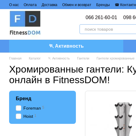
Перейти к основному контенту
О нас
Оплата
Доставка
Обмен и возврат
Бренды
☎ Контактн
Политика конфиденциальности
Договор публичной оферты
066 261-60-01
098 6
🏃 Активность
Главная
Каталог
🏃 Активность
Гантели
Гантели хромированные
Хромированные гантели: К
онлайн в FitnessDOM!
Бренд
5
Foreman
1
Hoist