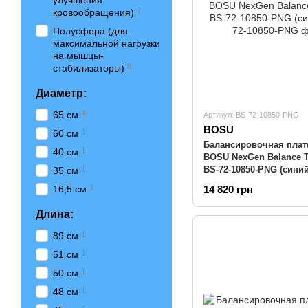
улучшения
7
кровообращения)
Полусфера (для
максимальной нагрузки
на мышцы-
8
стабилизаторы)
Диаметр:
4
65 см
Артикул: BS-72-10850-PNG
BOSU
1
60 см
Балансировочная пла
1
40 см
BOSU NexGen Balance Tr
BS-72-10850-PNG (синий
1
35 см
1
16,5 см
14 820 грн
Длина:
1
89 см
1
51 см
1
50 см
1
48 см