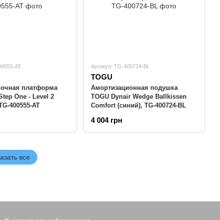
00555-AT
Артикул: TG-400724-BL
TOGU
вочная платформа
Амортизационная подушка
tep One - Level 2
TOGU Dynair Wedge Ballkissen
 TG-400555-AT
Comfort (синий), TG-400724-BL
4 004 грн
азать все