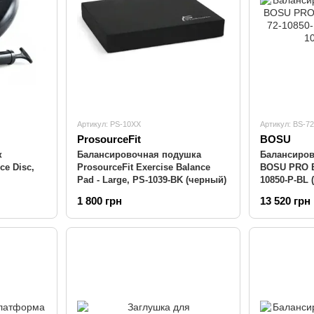
Артикул: PS-10XX
Артикул: BS-7
ProsourceFit
BOSU
к
Балансировочная подушка
Балансиро
ce Disc,
ProsourceFit Exercise Balance
BOSU PRO Ba
Pad - Large, PS-1039-BK (черный)
10850-P-BL 
1 800 грн
13 520 грн