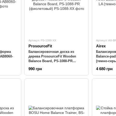
Артикул: PS-1088-XX
Артикул: AX-B
ProsourceFit
Airex
тформа
Балансировочная доска из
Балансиров
-AB8060-
дерева ProsourceFit Wooden
Balance-pad
Balance Board, PS-1088-PR
(темно-сер
(фиолетовый)
990 грн
4 680 грн