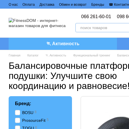
Перейти к основному контенту
О нас
Оплата
Доставка
Обмен и возврат
Бренды
☎ Контактн
Политика конфиденциальности
Договор публичной оферты
066 261-60-01
098 6
🏃 Активность
Главная
Каталог
🏃 Активность
Функциональный тренинг
Баланс
Балансировочные платфор
подушки: Улучшите свою
координацию и равновесие
Бренд:
8
BOSU
5
ProsourceFit
6
TOGU