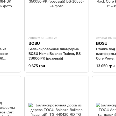
Артикул: BS-10856-24
Артикул: BS-3
BOSU
BOSU
а из
Балансировочная платформа
Стойка под
ooden
BOSU Home Balance Trainer, BS-
платформы 
BK
350050-PK (розовый)
Core Power,
9 675 грн
13 050 грн