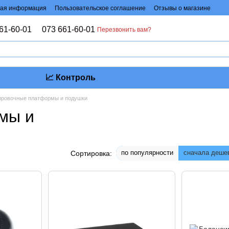
ая информация
Пользовательское соглашение
Отзывы о магазине
61-60-01
073 661-60-01
Перезвонить вам?
📈 Контроль
ировочные платформы и подушки
мы и
!
по популярности
сначала деше
Сортировка: