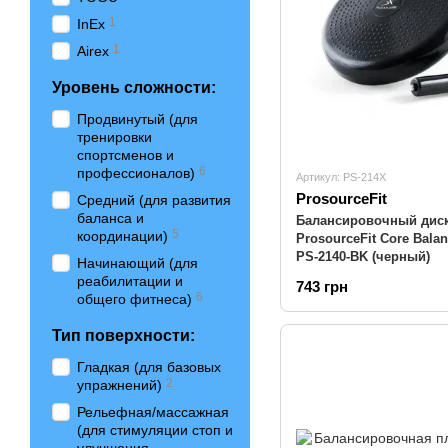
1
InEx
1
Airex
Уровень сложности:
Продвинутый (для
тренировки
спортсменов и
6
профессионалов)
Артикул: PS-214X
ProsourceFit
Средний (для развития
баланса и
Балансировочный дис
5
координации)
ProsourceFit Core Balan
PS-2140-BK (черный)
Начинающий (для
реабилитации и
743 грн
6
общего фитнеса)
Тип поверхности:
Гладкая (для базовых
2
упражнений)
Рельефная/массажная
(для стимуляции стоп и