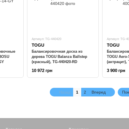
Артикул: TG-440420
Артикул: TG-4
TOGU
TOGU
овочные
Балансировочная доска из
Балансиро
 BOSU
дерева TOGU Balanza Ballstep
TOGU Aero-S
-GY
(красный), TG-440420-RD
(антрацит),
10 972 грн
3 900 грн
Назад
1
2
Вперед
Пок