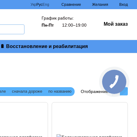
Сравнение
Укр
Рус
Eng
Желания
Вход
График работы:
Мой заказ
Пн-Пт
12:00–19:00
🔋 Восстановление и реабилитация
Отображение:
вле
сначала дороже
по названию