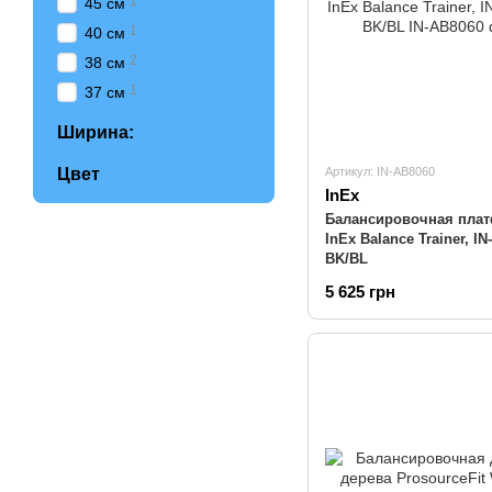
1
45 см
1
40 см
2
38 см
1
37 см
Ширина:
Цвет
Артикул: IN-AB8060
InEx
Балансировочная пла
InEx Balance Trainer, IN
BK/BL
5 625 грн