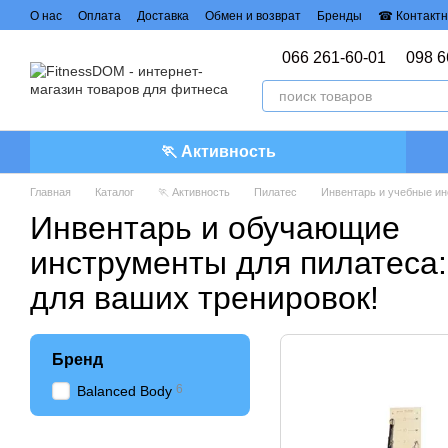
Перейти к основному контенту
О нас
Оплата
Доставка
Обмен и возврат
Бренды
☎ Контактн
Политика конфиденциальности
Договор публичной оферты
066 261-60-01
098 6
🏃 Активность
Главная
Каталог
🏃 Активность
Пилатес
Инвентарь и учебные и
Инвентарь и обучающие
инструменты для пилатеса:
для ваших тренировок!
Бренд
6
Balanced Body