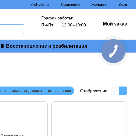
Сравнение
Укр
Рус
Eng
Желания
Вход
График работы:
Мой заказ
Пн-Пт
12:00–19:00
🔋 Восстановление и реабилитация
Отображение:
вле
сначала дороже
по названию