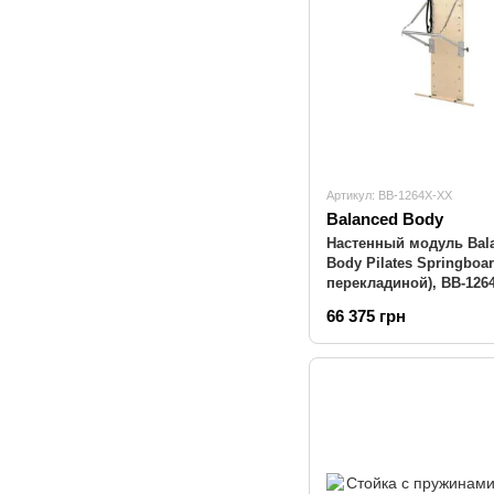
Артикул: BB-1264X-XX
Balanced Body
Настенный модуль Bal
Body Pilates Springboar
перекладиной), BB-126
(тяжелый/красный)
66 375 грн