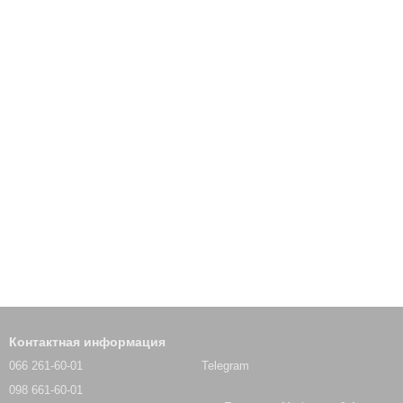
Контактная информация
066 261-60-01
Telegram
098 661-60-01