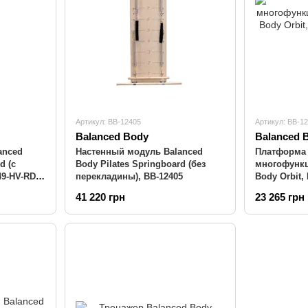
Артикул: BB-12405
Артикул: BB-1
Balanced Body
Balanced 
anced
Настенный модуль Balanced
Платформа
d (с
Body Pilates Springboard (без
многофункц
49-HV-RD
перекладины), BB-12405
Body Orbit,
41 220 грн
23 265 грн