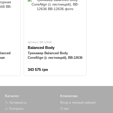
Артикул: BB-12636
Balanced Body
lanced
Тренажер Balanced Body
ная
CoreAlign (с лестницей), BB-12636
343 575 грн
Каталог
Клиентам
🏃 Активность
Вход в личный кабинет
📈 Контроль
О нас