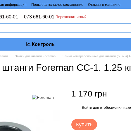
ая информация
Пользовательское соглашение
Отзывы о магазине
61-60-01
073 661-60-01
Перезвонить вам?
📈 Контроль
танги
Замки для штанги Foreman
Замки компрессионные для штанги (50 мм) Fo
штанги Foreman СС-1, 1.25 кг
1 170 грн
Войти
для отображения нако
%
Купить