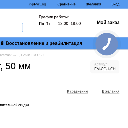
Сравнение
Укр
Рус
Eng
Желания
Вход
График работы:
Мой заказ
Пн-Пт
12:00–19:00
🔋 Восстановление и реабилитация
reman СС-1, 1.25 кг, FM-CC-1
, 50 мм
Артикул
FM-CC-1-CH
К сравнению
В желания
пительной скидки