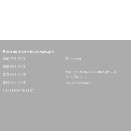
Контактная информация
066 261-60-01
Telegram
098 661-60-01
вул. Притисько-Микільська 9-А,
073 661-60-01
Київ, Україна
044 333-60-01
Карта проезда
Перезвонить вам?