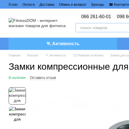
Перейти к основному контенту
О нас
Оплата
Доставка
Обмен и возврат
Бренды
☎ Контактн
Политика конфиденциальности
Договор публичной оферты
066 261-60-01
098 6
🏃 Активность
Главная
Каталог
🏃 Активность
🏋️‍♀️Тяжёлая атлетика
Замки для ш
Замки компрессионные для 
В наличии
Оставить отзыв