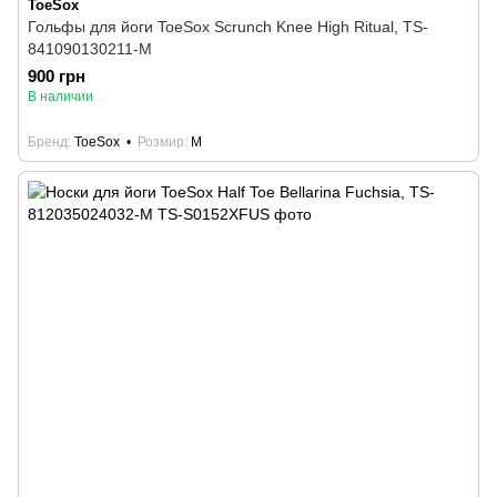
ToeSox
Гольфы для йоги ToeSox Scrunch Knee High Ritual, TS-
841090130211-M
900 грн
В наличии
Бренд
ToeSox
Розмир
M