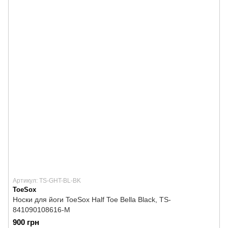
Артикул: TS-GHT-BL-BK
ToeSox
Носки для йоги ToeSox Half Toe Bella Black, TS-
841090108616-M
900 грн