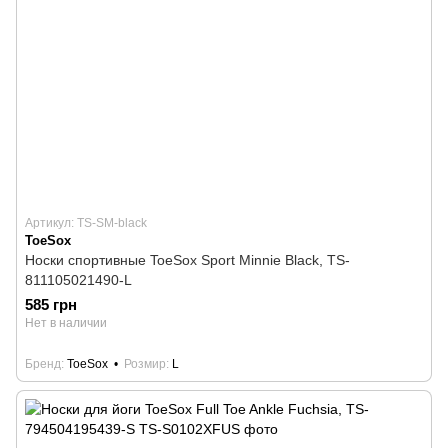
Артикул: TS-SM-black
ToeSox
Носки спортивные ToeSox Sport Minnie Black, TS-
811105021490-L
585 грн
Нет в наличии
Бренд
ToeSox
Розмир
L