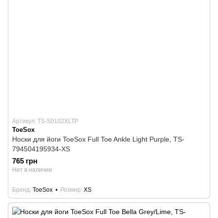
Артикул: TS-S0102XLTP
ToeSox
Носки для йоги ToeSox Full Toe Ankle Light Purple, TS-
794504195934-XS
765 грн
Нет в наличии
Бренд
ToeSox
Розмир
XS