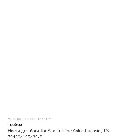
Артикул: TS-S0102XFUS
ToeSox
Носки для йоги ToeSox Full Toe Ankle Fuchsia, TS-
794504195439-S