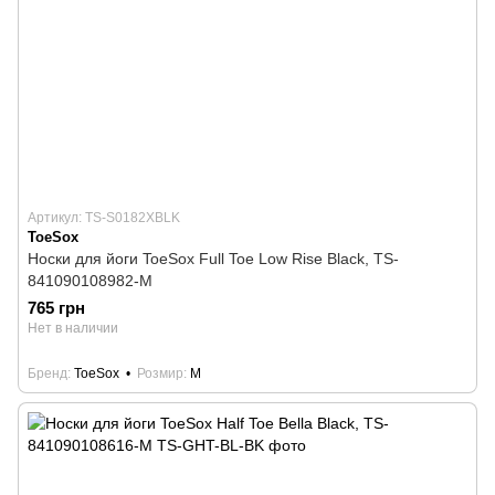
Артикул: TS-S0182XBLK
ToeSox
Носки для йоги ToeSox Full Toe Low Rise Black, TS-
841090108982-M
765 грн
Нет в наличии
Бренд
ToeSox
Розмир
M