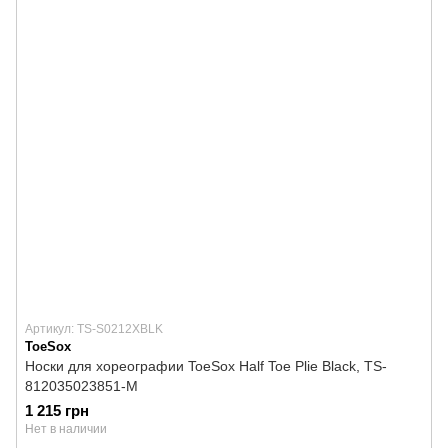
Артикул: TS-S0212XBLK
ToeSox
Носки для хореографии ToeSox Half Toe Plie Black, TS-
812035023851-M
1 215 грн
Нет в наличии