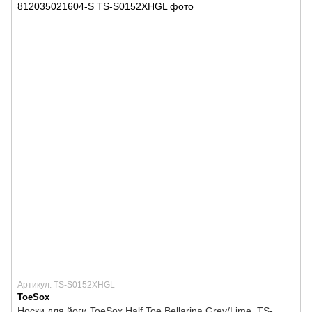
Артикул: TS-S0152XHGL
ToeSox
Носки для йоги ToeSox Half Toe Bellarina Grey/Lime, TS-