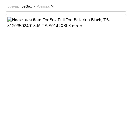
Бренд
ToeSox
Розмир
M