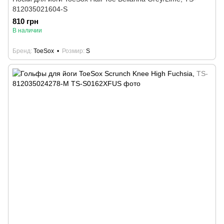
812035021604-S
810 грн
В наличии
Бренд
ToeSox
Розмир
S