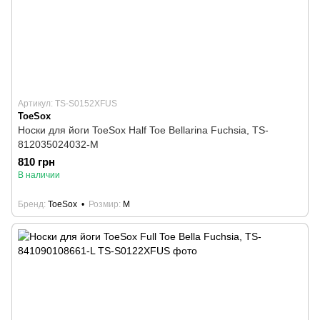
Артикул: TS-S0152XFUS
ToeSox
Носки для йоги ToeSox Half Toe Bellarina Fuchsia, TS-
812035024032-M
810 грн
В наличии
Бренд
ToeSox
Розмир
M