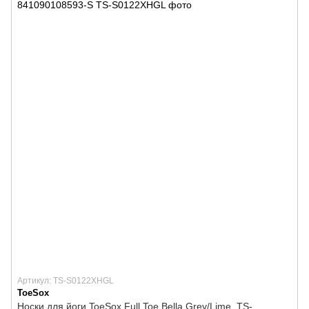
Артикул: TS-S0122XHGL
ToeSox
Носки для йоги ToeSox Full Toe Bella Grey/Lime, TS-