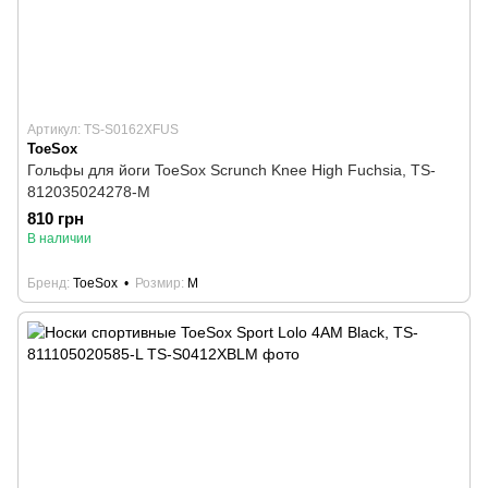
Артикул: TS-S0162XFUS
ToeSox
Гольфы для йоги ToeSox Scrunch Knee High Fuchsia, TS-
812035024278-M
810 грн
В наличии
Бренд
ToeSox
Розмир
M