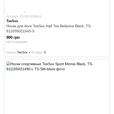
1
Артикул: TS-S0152XBLK
ToeSox
Носки для йоги ToeSox Half Toe Bellarina Black, TS-
812035021543-S
900 грн
Нет в наличии
Бренд
ToeSox
Розмир
S