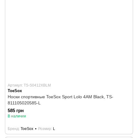
Артикул: TS-S0412XBLM
ToeSox
Носки спортивные ToeSox Sport Lolo 4AM Black, TS-
811105020585-L
585 грн
В наличии
Бренд
ToeSox
Розмир
L