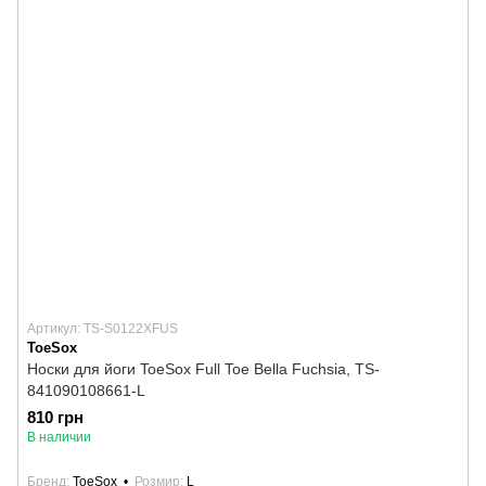
Артикул: TS-S0122XFUS
ToeSox
Носки для йоги ToeSox Full Toe Bella Fuchsia, TS-
841090108661-L
810 грн
В наличии
Бренд
ToeSox
Розмир
L