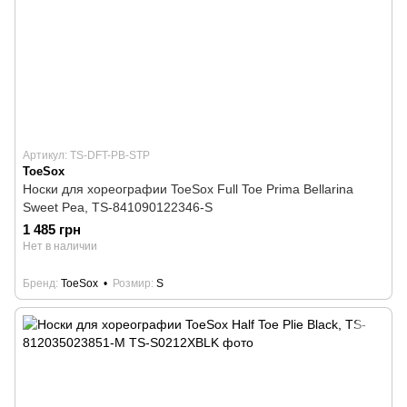
Артикул: TS-DFT-PB-STP
ToeSox
Носки для хореографии ToeSox Full Toe Prima Bellarina
Sweet Pea, TS-841090122346-S
1 485 грн
Нет в наличии
Бренд
ToeSox
Розмир
S