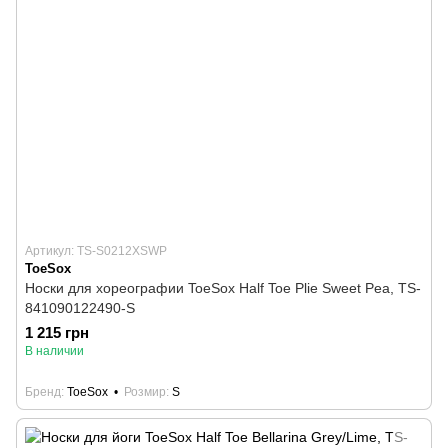
Артикул: TS-S0212XSWP
ToeSox
Носки для хореографии ToeSox Half Toe Plie Sweet Pea, TS-
841090122490-S
1 215 грн
В наличии
Бренд
ToeSox
Розмир
S