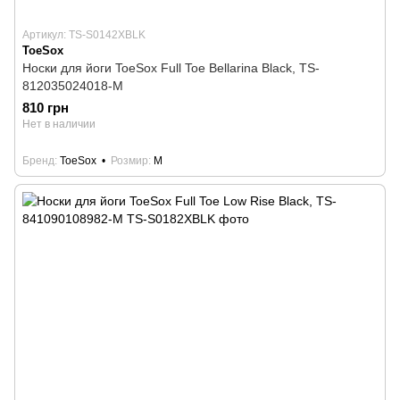
Артикул: TS-S0142XBLK
ToeSox
Носки для йоги ToeSox Full Toe Bellarina Black, TS-
812035024018-M
810 грн
Нет в наличии
Бренд
ToeSox
Розмир
M