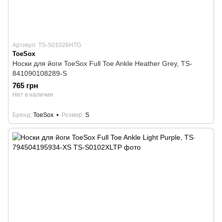
Артикул: TS-S01026HTG
ToeSox
Носки для йоги ToeSox Full Toe Ankle Heather Grey, TS-
841090108289-S
765 грн
Нет в наличии
Бренд
ToeSox
Розмир
S