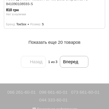
841090108593-S
810 грн
Нет в наличии
Бренд
ToeSox
Розмир
S
Показать еще 20 товаров
Назад
Вперед
1
из 3
066 261-60-01
098 661-60-01
073 661-60-01
044 333-60-01
☎ Контактная информация