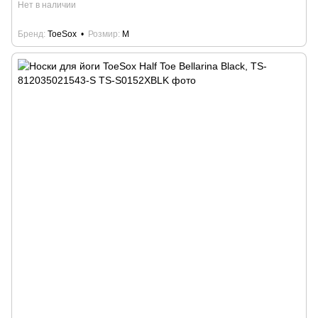
Нет в наличии
Бренд
ToeSox
Розмир
M