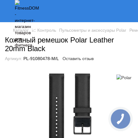
Каталог
📈 Контроль
Пульсометры и аксессуары Polar
Рем
Кожаный ремешок Polar Leather
20mm Black
Артикул:
PL-91080478-M/L
Оставить отзыв