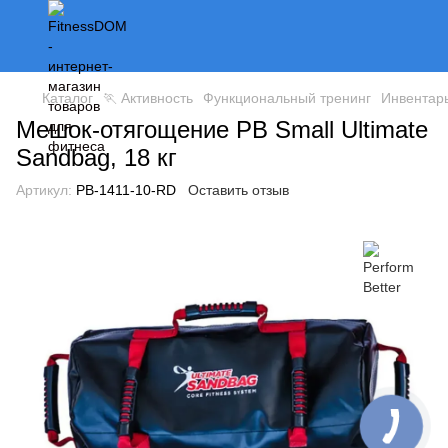
Каталог
🏃 Активность
Функциональный тренинг
Инвентарь
Мешок-отягощение PB Small Ultimate
Sandbag, 18 кг
Артикул:
PB-1411-10-RD
Оставить отзыв