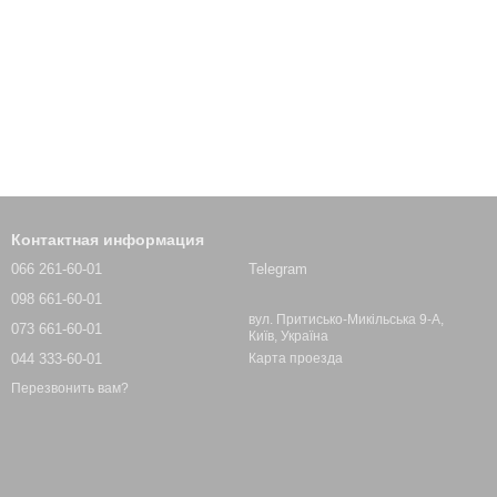
Контактная информация
066 261-60-01
Telegram
098 661-60-01
вул. Притисько-Микільська 9-А,
073 661-60-01
Київ, Україна
044 333-60-01
Карта проезда
Перезвонить вам?