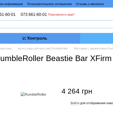
ая информация
Пользовательское соглашение
Отзывы о магазине
61-60-01
073 661-60-01
Перезвонить вам?
📈 Контроль
 массажа
Аксессуары для массажа RumbleRoller
Массажер с держателями Rumb
mbleRoller Beastie Bar XFirm
4 264 грн
Войти
для отображения нако
%