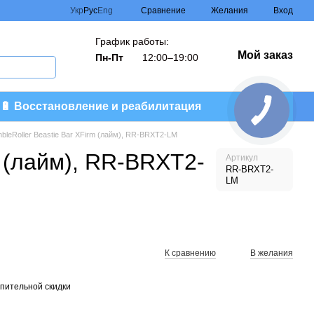
Сравнение
Укр
Рус
Eng
Желания
Вход
График работы:
Мой заказ
Пн-Пт
12:00–19:00
🔋 Восстановление и реабилитация
leRoller Beastie Bar XFirm (лайм), RR-BRXT2-LM
 (лайм), RR-BRXT2-
Артикул
RR-BRXT2-
LM
К сравнению
В желания
пительной скидки