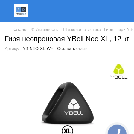
Каталог
🏃 Активность
🏋️‍♀️Тяжёлая атлетика
Гири
Гири YBe
Гиря неопреновая YBell Neo XL, 12 кг
Артикул:
YB-NEO-XL-WH
Оставить отзыв