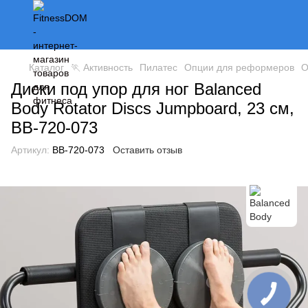
Каталог
🏃 Активность
Пилатес
Опции для реформеров
О
Диски под упор для ног Balanced
Body Rotator Discs Jumpboard, 23 см,
BB-720-073
Артикул:
BB-720-073
Оставить отзыв