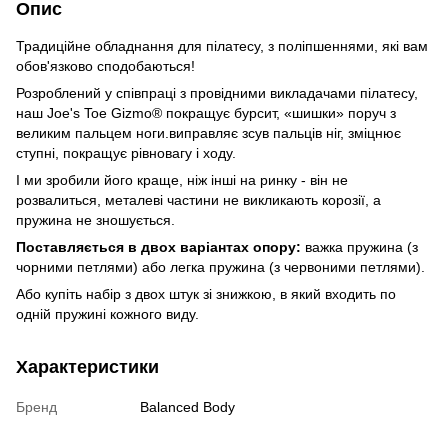
Опис
Традиційне обладнання для пілатесу, з поліпшеннями, які вам
обов'язково сподобаються!
Розроблений у співпраці з провідними викладачами пілатесу,
наш Joe's Toe Gizmo® покращує бурсит, «шишки» поруч з
великим пальцем ноги.виправляє зсув пальців ніг, зміцнює
ступні, покращує рівновагу і ходу.
І ми зробили його краще, ніж інші на ринку - він не
розвалиться, металеві частини не викликають корозії, а
пружина не зношується.
Поставляється в двох варіантах опору:
важка пружина (з
чорними петлями) або легка пружина (з червоними петлями).
Або купіть набір з двох штук зі знижкою, в який входить по
одній пружині кожного виду.
Характеристики
Бренд
Balanced Body