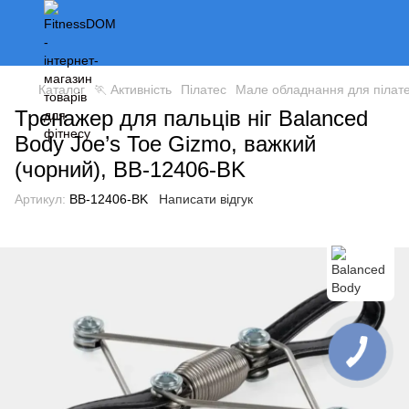
Каталог
🏃 Активність
Пілатес
Мале обладнання для пілат
Тренажер для пальців ніг Balanced
Body Joe’s Toe Gizmo, важкий
(чорний), BB-12406-BK
Артикул:
BB-12406-BK
Написати відгук