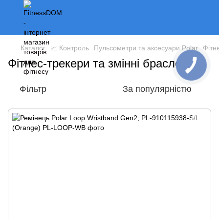
Каталог
📈 Контроль
Пульсометри та аксесуари Polar
Фітн
Фітнес-трекери та змінні браслети
Фільтр
За популярністю