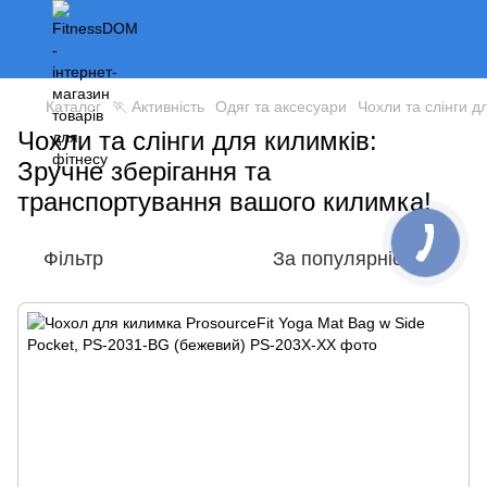
Каталог
🏃 Активність
Одяг та аксесуари
Чохли та слінги д
Чохли та слінги для килимків:
Зручне зберігання та
транспортування вашого килимка!
Фільтр
За популярністю