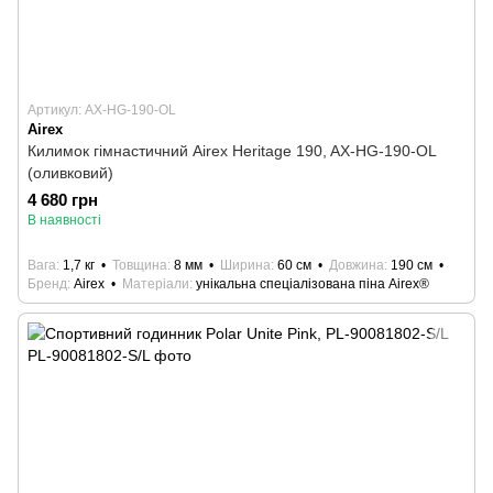
Артикул: AX-HG-190-OL
Airex
Килимок гімнастичний Airex Heritage 190, AX-HG-190-OL
(оливковий)
4 680 грн
В наявності
Вага
1,7 кг
Товщина
8 мм
Ширина
60 см
Довжина
190 см
Бренд
Airex
Матеріали
унікальна спеціалізована піна Airex®