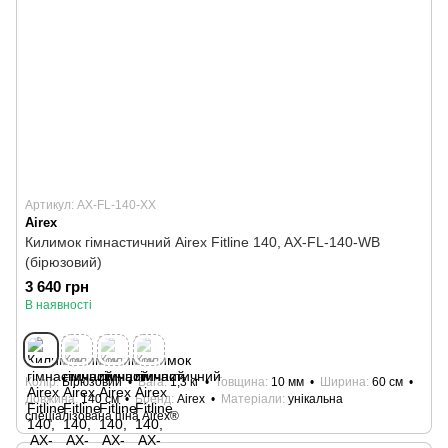
Артикул: AX-FL-140-XX
Airex
Килимок гімнастичний Airex Fitline 140, AX-FL-140-WB
(бірюзовий)
3 640 грн
В наявності
Колір
Бірюзовий
Вага
1,3 кг
Товщина
10 мм
Ширина
60 см
Довжина
140 см
Бренд
Airex
Матеріали
унікальна
спеціалізована піна Airex®