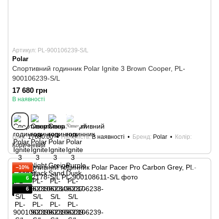
Артикул: PL-900106239-S/L
Polar
Спортивний годинник Polar Ignite 3 Brown Cooper, PL-
900106239-S/L
17 680 грн
В наявності
Ціна
17680.00
Наявність
В наявності
Бренд
Polar
Колір
Коричневий
−10%
6
6