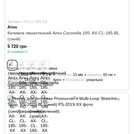
Артикул: AX-CL-185-XX
Airex
Килимок гімнастичний Airex Coronella 185, AX-CL-185-BL
(синій)
5 720 грн
В наявності
Колір
Синій
Вага
2,3 кг
Товщина
15 мм
Ширина
60 см
Довжина
185 см
Бренд
Airex
Матеріали
унікальна
спеціалізована піна Airex®