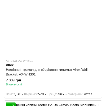
Артикул: AX-WHS01
Airex
Настінний тримач для зберігання килимків Airex Wall
Bracket, AX-WHS01
7 389 грн
В наявності
Вага
2,5 кг
Ширина
65 см
Бренд
Airex
Матеріали
метал
6