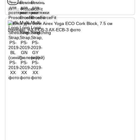
Бренд
ProsourceFit