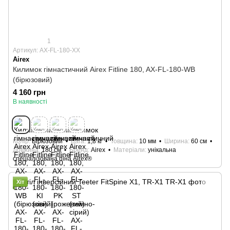
1
Артикул: AX-FL-180-XX
Airex
Килимок гімнастичний Airex Fitline 180, AX-FL-180-WB
(бірюзовий)
4 160 грн
В наявності
Колір
Бірюзовий
Вага
1,8 кг
Товщина
10 мм
Ширина
60 см
Довжина
180 см
Бренд
Airex
Матеріали
унікальна
спеціалізована піна Airex®
Хіт