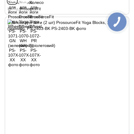
Бренд
ProsourceFit