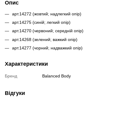
Опис
арт.14272 (жовтий; надлегкий опір)
арт.14275 (синій; легкий опір)
арт.14270 (червоний; середній опір)
арт.14268 (зелений; важкий опір)
арт.14277 (чорний; надважкий опір)
Характеристики
Бренд
Balanced Body
Відгуки