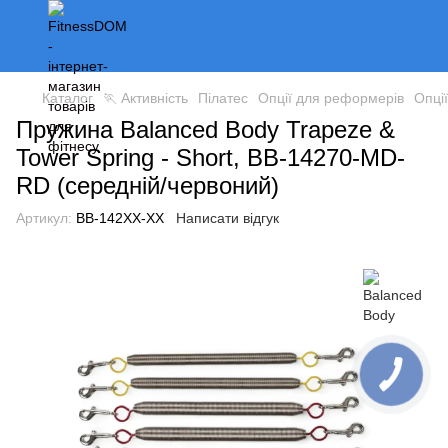
Каталог
🏃 Активність
Пілатес
Опції для реформерів
Опці
Пружина Balanced Body Trapeze &
Tower Spring - Short, BB-14270-MD-
RD (середній/червоний)
Артикул:
BB-142XX-XX
Написати відгук