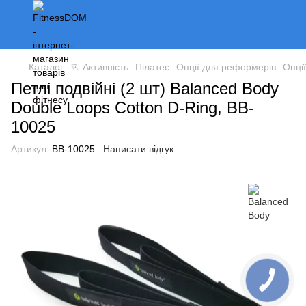
Каталог
🏃 Активність
Пілатес
Опції для реформерів
Опці
Петлі подвійні (2 шт) Balanced Body
Double Loops Cotton D-Ring, BB-
10025
Артикул:
BB-10025
Написати відгук