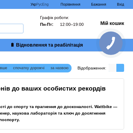
Порівняння
Укр
Рус
Eng
Бажання
Вхід
Графік роботи:
Мій кошик
Пн-Пт:
12:00–19:00
🔋 Відновлення та реабілітація
Відображення:
евше
спочатку дорожчі
за назвою
онів до ваших особистих рекордів
сті до спорту та прагнення до досконалості. Wattbike —
енер, наукова лабораторія та ключ до досягнення
лоспорту.