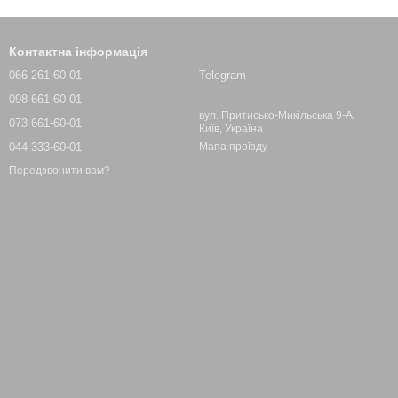
bike Hub аналізує вашу техніку та допомагає працювати
ння максимально ефективним.
Контактна інформація
066 261-60-01
Telegram
098 661-60-01
вул. Притисько-Микільська 9-А,
073 661-60-01
Київ, Україна
044 333-60-01
Мапа проїзду
них спортивних клубів та тисяч атлетів, які не погоджуються
в.
Передзвонити вам?
іть свою трансформацію вже сьогодні!