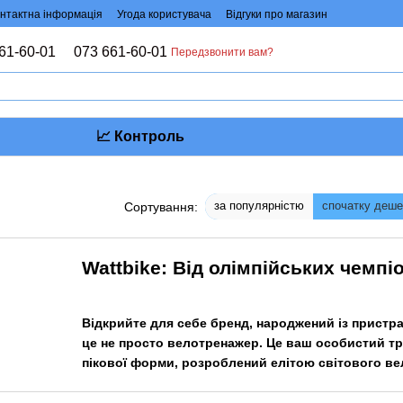
нтактна інформація
Угода користувача
Відгуки про магазин
61-60-01
073 661-60-01
Передзвонити вам?
📈 Контроль
за популярністю
спочатку деш
Сортування:
Wattbike: Від олімпійських чемпі
Відкрийте для себе бренд, народжений із пристра
це не просто велотренажер. Це ваш особистий тр
пікової форми, розроблений елітою світового ве