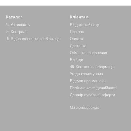
Аналітика на рівні профі:
Фірмовий додаток Watt
над слабкими сторонами, роблячи кожне тренува
Каталог
Клієнтам
🏃 Активність
Вхід до кабінету
📈 Контроль
Про нас
Ваш шлях до вершини починається тут
🔋 Відновлення та реабілітація
Оплата
Доставка
Wattbike — офіційний вибір олімпійських збірних, еліт
Обмін та повернення
на компроміси. Приєднуйтесь до спільноти переможці
Бренди
Оберіть свій Wattbike у нашому каталозі та почн
☎ Контактна інформація
Угода користувача
Відгуки про магазин
Політика конфіденційності
Договір публічної оферти
Ми в соцмережах