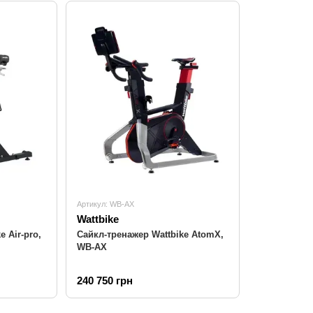
Створено чемпіонами для майбутніх перем
В основі кожного тренажера Wattbike лежить мрія. Мр
його команди створити ідеальний інструмент для трен
федерацією, що виховала не одне покоління олімпійс
Їхньою метою було створити тренажер, який би з непе
шосейної гонки та надавав дані, здатні кардинально з
Інновації, які ви відчуваєте з кожним оберт
Сьогодні, під керівництвом генерального директора
С
Артикул: WB-AX
Wattbike
Нювенхойса
, Wattbike продовжує свій шлях інновац
 Air-pro,
Сайкл-тренажер Wattbike AtomX,
та співпраці з провідними спортсменами та вченими.
WB-AX
Неперевершена точність:
Отримуйте дані про по
менше 2%, яким довіряють професіонали по всьом
240 750 грн
Технологія Real Ride Feel:
Відчуйте реалістичний 
системі повітряного та магнітного опору.