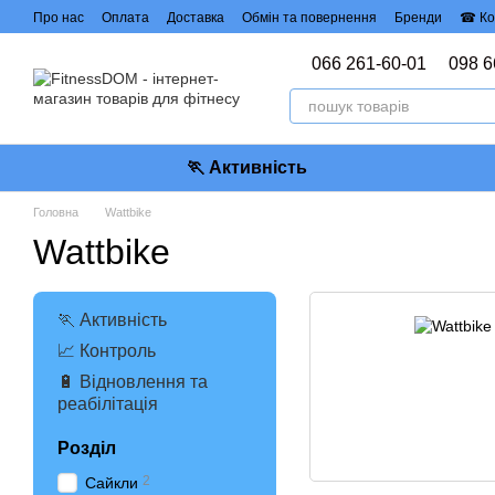
Перейти до основного контенту
Про нас
Оплата
Доставка
Обмін та повернення
Бренди
☎ Ко
Політика конфіденційності
Договір публічної оферти
066 261-60-01
098 6
🏃 Активність
Головна
Wattbike
Wattbike
🏃 Активність
📈 Контроль
🔋 Відновлення та
реабілітація
Розділ
2
Сайкли