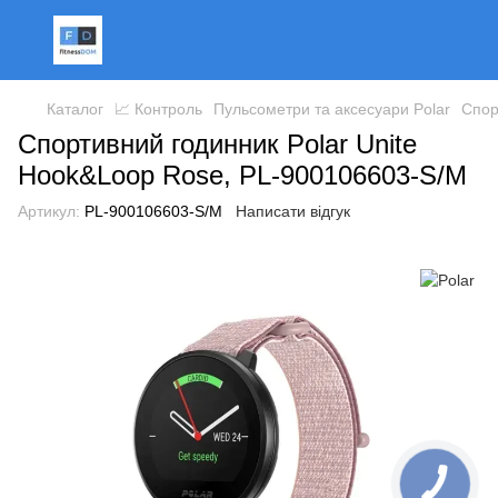
Каталог
📈 Контроль
Пульсометри та аксесуари Polar
Спор
Спортивний годинник Polar Unite
Hook&Loop Rose, PL-900106603-S/M
Артикул:
PL-900106603-S/M
Написати відгук