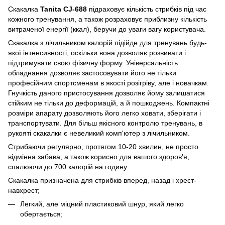
Скакалка
Tanita CJ-688
підраховує кількість стрибків під час
кожного тренування, а також розраховує приблизну кількість
витраченої енергії (ккал), беручи до уваги вагу користувача.
Скакалка з лічильником калорій підійде для тренувань будь-
якої інтенсивності, оскільки вона дозволяє розвивати і
підтримувати свою фізичну форму. Універсальність
обладнання дозволяє застосовувати його не тільки
професійним спортсменам в якості розігріву, але і новачкам.
Гнучкість даного пристосування дозволяє йому залишатися
стійким не тільки до деформацій, а й пошкоджень. Компактні
розміри апарату дозволяють його легко ховати, зберігати і
транспортувати. Для більш якісного контролю тренувань, в
рукояті скакалки є невеликий комп'ютер з лічильником.
Стрибаючи регулярно, протягом 10-20 хвилин, не просто
відмінна забава, а також корисно для вашого здоров'я,
спалюючи до 700 калорій на годину.
Скакалка призначена для стрибків вперед, назад і хрест-
навхрест;
Легкий, але міцний пластиковий шнур, який легко
обертається;