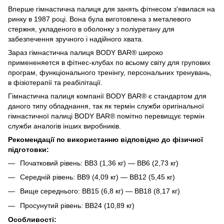
Вперше гімнастична палиця для занять фітнесом з'явилася на
ринку в 1987 році. Вона була виготовлена з металевого
стержня, укладеного в оболонку з поліуретану для
забезпечення зручного і надійного хвата.
Зараз гімнастична палиця BODY BAR® широко
примененяется в фітнес-клубах по всьому світу для групових
програм, функціонального тренінгу, персональних тренувань,
в фізіотерапії та реабілітації.
Гімнастична палиця компанії BODY BAR® є стандартом для
даного типу обладнання, так як термін служби оригінальної
гімнастичної палиці BODY BAR® помітно перевищує термін
служби аналогів інших виробників.
Рекомендації по використанню відповідно до фізичної
підготовки:
Початковий рівень: BB3 (1,36 кг) — ВВ6 (2,73 кг)
Середній рівень: ВВ9 (4,09 кг) — ВВ12 (5,45 кг)
Вище середнього: BB15 (6,8 кг) — ВВ18 (8,17 кг)
Просунутий рівень: BB24 (10,89 кг)
Особливості: