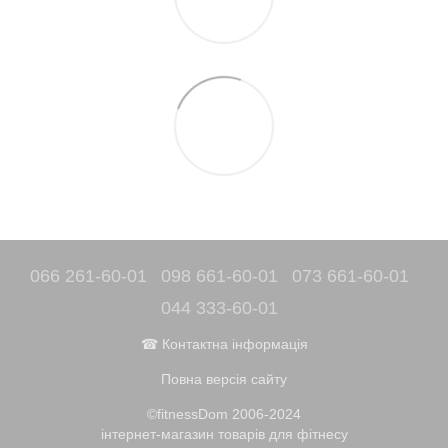
066 261-60-01
098 661-60-01
073 661-60-01
044 333-60-01
☎ Контактна інформація
Повна версія сайту
©fitnessDom 2006-2024
інтернет-магазин товарів для фітнесу