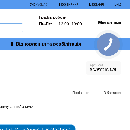
Порівняння
Укр
Рус
Eng
Бажання
Вхід
Графік роботи:
Мій кошик
Пн-Пт:
12:00–19:00
🔋 Відновлення та реабілітація
Артикул
BS-350210-1-BL
Порівняти
В бажання
опичувальної знижки
st Ball, 65 см (синій), BS-350210-1-BL