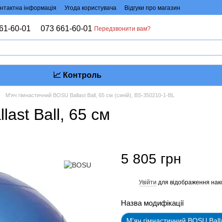
нтактна інформація
Угода користувача
Відгуки про магазин
61-60-01
073 661-60-01
Передзвонити вам?
📈 Контроль
М'яч гімнастичний BOSU Ballast Ball, 65 см (синій), BS-350210-1-BL
ast Ball, 65 см
5 805 грн
Увійти
для відображення нак
%
Назва модифікації
М'яч гімнастичний BOSU Balla