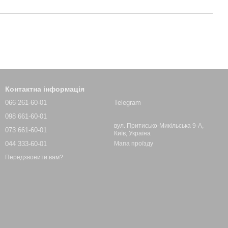
Контактна інформація
066 261-60-01
Telegram
098 661-60-01
вул. Притисько-Микільська 9-А,
073 661-60-01
Київ, Україна
044 333-60-01
Мапа проїзду
Передзвонити вам?