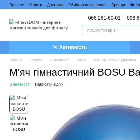
Перейти до основного контенту
Про нас
Оплата
Доставка
Обмін та повернення
Бренди
☎ Ко
Політика конфіденційності
Договір публічної оферти
066 261-60-01
098 6
🏃 Активність
Головна
Каталог
🏃 Активність
М'ячі
М'ячі гімнастичні (фітболи)
М'яч гімнастичний BOSU Ball
В наявності
Написати відгук