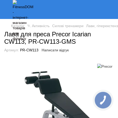
Каталог
🏃 Активність
Силові тренажери
Лави, гіперекстензі
Лава для преса Precor Icarian
CW113, PR-CW113-GMS
Артикул:
PR-CW113
Написати відгук