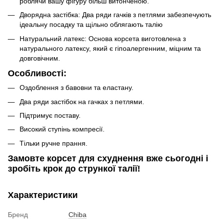
роблячи вашу фігуру більш витонченою.
Дворядна застібка: Два ряди гачків з петлями забезпечують
ідеальну посадку та щільно облягають талію
Натуральний латекс: Основа корсета виготовлена з
натурального латексу, який є гіпоалергенним, міцним та
довговічним.
Особливості:
Оздоблення з бавовни та еластану.
Два ряди застібок на гачках з петлями.
Підтримує поставу.
Високий ступінь компресії.
Тільки ручне прання.
Замовте корсет для схуднення вже сьогодні і
зробіть крок до стрункої талії!
Характеристики
Бренд
Chiba