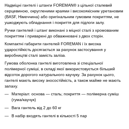
Надміцні гантелі і штанги FOREMAN® з цільної сталевий
серцевиною, округленими краями і високоякісним уретановим
(BASF, Німеччина) або оригінальним гумовим покриттям, не
ушкоджують обладнання і покриття для підлоги залу.
Ручки гантелей і штанг виконані з міцної сталі з хромованим
покриттям і приварені до обважнювачі з двох сторін.
Компактні габарити гантелей FOREMAN і їх висока
ударостійкість досягається за рахунок застосування у
виробництві сталі замість заліза.
Гумова оболонка гантелі виготовлена зі спеціальної
полімерної суміші, в складі якої використовується більший
відсоток дорогого натурального каучуку. За рахунок цього,
гантелі мають високу зносостійкість, а також майже не мають
запаху.
Матеріал: основа — сталь; покриття — полімерна суміш
(гума/каучук)
Вага гантель від 2 до 60 кг
В набір входять гантелі в кількості 5 пар