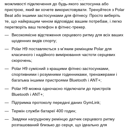
можливості підключення до будь-якого застосунка або
пристрою, який ви хочете використовувати. Тренуйтеся з Polar
Beat або іншими застосунками для фітнесу. Просто виберіть
те, що найкращим чином відповідає вашим потребам, і легко
перетворіть ваш телефон в фітнес-трекер.
Високоякісне відстеження серцевого ритму для всіх ваших
щоденних видів спорту;
Polar H9 поставляється з м'яким ремінцем Polar для
класичного і надійного вимірювання частоти серцевих
скорочень;
Polar H9 сумісний з кращими фітнес-застосунками,
спортивними і розумними годинниками, тренажерами і
багатьма іншими пристроями Bluetooth і ANT+;
Polar H9 можна одночасно підключати до пристроїв
Bluetooth і ANT+;
Підтримка протоколу передачі даних GymLink;
Термін служби батареї 400 годин;
Завдяки нагрудному ремінцю датчик серцевого ритму
розташований близько до серця, що ідеально для