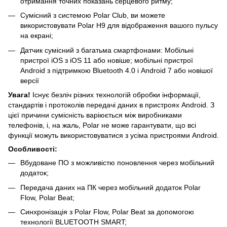
отримання точних показань серцевого ритму;
Сумісний з системою Polar Club, ви можете
використовувати Polar H9 для відображення вашого пульсу
на екрані;
Датчик сумісний з багатьма смартфонами: Mобільні
пристрої iOS з iOS 11 або новіше; мобільні пристрої
Android з підтримкою Bluetooth 4.0 і Android 7 або новішої
версії
Увага!
Існує безліч різних технологій обробки інформації,
стандартів і протоколів передачі даних в пристроях Android. З
цієї причини сумісність варіюється між виробниками
телефонів, і, на жаль, Polar не може гарантувати, що всі
функції можуть використовуватися з усіма пристроями Android.
Особливості:
Вбудоване ПО з можливістю поновлення через мобільний
додаток;
Передача даних на ПК через мобільний додаток Polar
Flow, Polar Beat;
Синхронізація з Polar Flow, Polar Beat за допомогою
технології BLUETOOTH SMART;