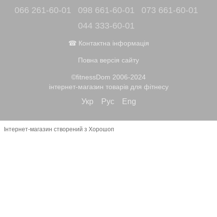
066 261-60-01
098 661-60-01
073 661-60-01
044 333-60-01
☎ Контактна інформація
Повна версія сайту
©fitnessDom 2006-2024
інтернет-магазин товарів для фітнесу
Укр
Рус
Eng
Інтернет-магазин створений з Хорошоп