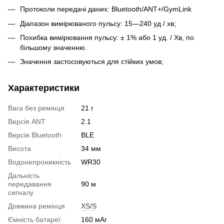
Протоколи передачі даних: Bluetooth/ANT+/GymLink
Діапазон вимірюваного пульсу: 15—240 уд / хв;
Похибка вимірювання пульсу: ± 1% або 1 уд. / Хв, по
більшому значенню.
Значення застосовуються для стійких умов;
Характеристики
Вага без ремінця
21 г
Версія ANT
2.1
Версія Bluetooth
BLE
Висота
34 мм
Водонепроникність
WR30
Дальність
передавання
90 м
сигналу
Довжина ремінця
XS/S
Ємність батареї
160 мАг