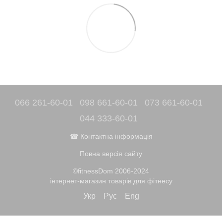
066 261-60-01
098 661-60-01
073 661-60-01
044 333-60-01
☎ Контактна інформація
Повна версія сайту
©fitnessDom 2006-2024
інтернет-магазин товарів для фітнесу
Укр
Рус
Eng