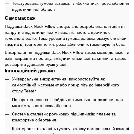
Текстурована гумова вставка: глибокий тиск і розслаблення
підпотиличної області
Самомассаж
Подушка Back Neck Pillow спеціально розроблена для зняття
напруги в підпотиличних м'язах, які часто є причиною
головного болю. Текстурована гумова вставка оказує сильний
тиск на ці триггерні точки, розслабляючи їх і зменшуючи біль.
Використання подушки Back Neck Pillow також може допомогти
вам покращити поставу, зміцнити м'язи шиї та спини, а також
розширити діапазон рухів у шиї.
Інноваційний дизайн
Універсальне використання: використовуйте як
самостійний інструмент або прикріпіть до інверсійного
столу Teeter
Поворотна основа: знайдіть оптимальне положення для
максимального розслаблення
Система сталевих роликових підшипників: плавне та
комфортне обертання
Кріотерапія: охолодіть гумову вставку в морозильній камері