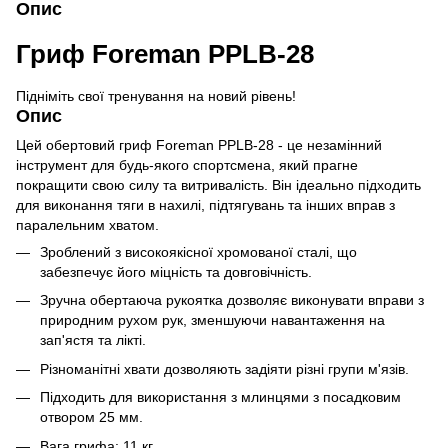
Опис
Гриф Foreman PPLB-28
Підніміть свої тренування на новий рівень!
Опис
Цей обертовий гриф Foreman PPLB-28 - це незамінний
інструмент для будь-якого спортсмена, який прагне
покращити свою силу та витривалість. Він ідеально підходить
для виконання тяги в нахилі, підтягувань та інших вправ з
паралельним хватом.
Зроблений з високоякісної хромованої сталі, що
забезпечує його міцність та довговічність.
Зручна обертаюча рукоятка дозволяє виконувати вправи з
природним рухом рук, зменшуючи навантаження на
зап'ястя та лікті.
Різноманітні хвати дозволяють задіяти різні групи м'язів.
Підходить для використання з млинцями з посадковим
отвором 25 мм.
Вага грифа: 11 кг.